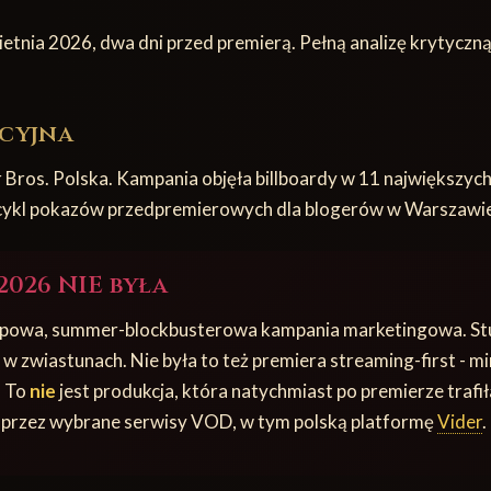
etnia 2026, dwa dni przed premierą. Pełną analizę krytyczną
cyjna
 Bros. Polska. Kampania objęła billboardy w 11 największych
z cykl pokazów przedpremierowych dla blogerów w Warszawie
2026 NIE była
ypowa, summer-blockbusterowa kampania marketingowa. St
 zwiastunach. Nie była to też premiera streaming-first - m
. To
nie
jest produkcja, która natychmiast po premierze trafi
st przez wybrane serwisy VOD, w tym polską platformę
Vider
.