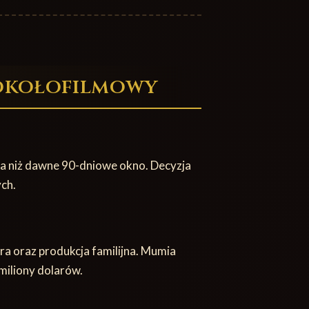
 okołofilmowy
za niż dawne 90-dniowe okno. Decyzja
ch.
era oraz produkcja familijna. Mumia
miliony dolarów.