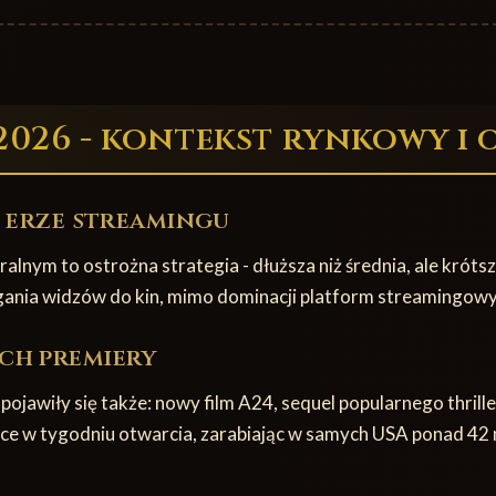
2026 - kontekst rynkowy i
w erze streamingu
nym to ostrożna strategia - dłuższa niż średnia, ale króts
iągania widzów do kin, mimo dominacji platform streamingowy
ch premiery
ojawiły się także: nowy film A24, sequel popularnego thrill
ice w tygodniu otwarcia, zarabiając w samych USA ponad 42 