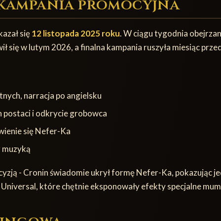
 kampania promocyjna
kazał się
12 listopada 2025 roku
. W ciągu tygodnia obejrza
ił się w lutym 2026, a finalna kampania ruszyła miesiąc prze
tnych, narracja po angielsku
postaci i odkrycie grobowca
awienie się Nefer-Ka
z muzyką
yzją - Cronin świadomie ukrył formę Nefer-Ka, pokazując jedy
niversal, które chętnie eksponowały efekty specjalne mumi