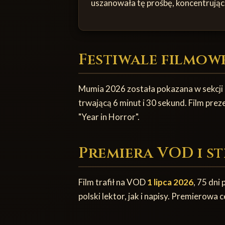
uszanowała tę prośbę, koncentrując s
Festiwale filmow
Mumia 2026 została pokazana w sekcji "
trwającą 6 minut i 30 sekund. Film pr
"Year in Horror".
Premiera VOD i s
Film trafił na VOD
1 lipca 2026
, 75 dni
polski lektor, jak i napisy. Premierowa 