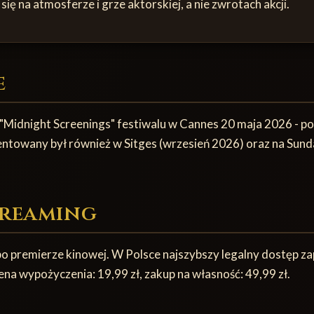
ię na atmosferze i grze aktorskiej, a nie zwrotach akcji.
e
Midnight Screenings" festiwalu w Cannes 20 maja 2026 - pok
ezentowany był również w Sitges (wrzesień 2026) oraz na Sun
treaming
 po premierze kinowej. W Polsce najszybszy legalny dostęp z
cena wypożyczenia: 19,99 zł, zakup na własność: 49,99 zł.