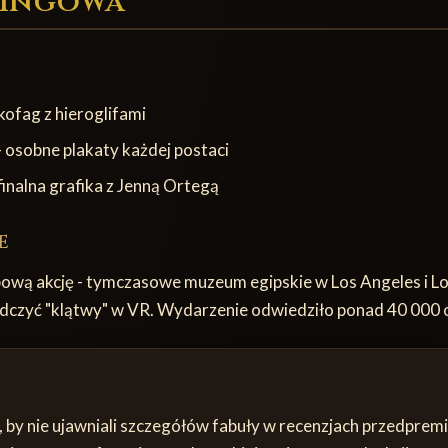
tingowa
kofag z hieroglifami
- osobne plakaty każdej postaci
finalna grafika z Jenną Ortegą
e
ową akcję - tymczasowe muzeum egipskie w Los Angeles i Lo
adczyć "klątwy" w VR. Wydarzenie odwiedziło ponad 40 000 
zy, by nie ujawniali szczegółów fabuły w recenzjach przedpr